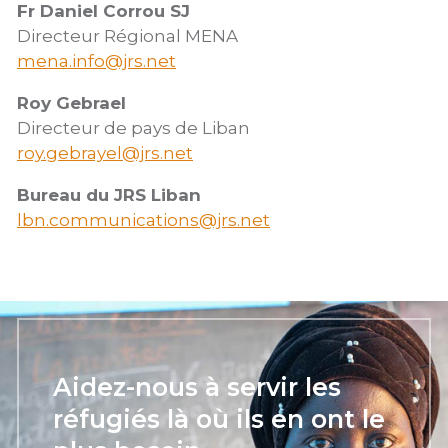
Fr Daniel Corrou SJ
Directeur Régional MENA
mena.info@jrs.net
Roy Gebrael
Directeur de pays de Liban
roy.gebrayel@jrs.net
Bureau du JRS Liban
lbn.communications@jrs.net
Aidez-nous à servir les
réfugiés là où ils en ont le