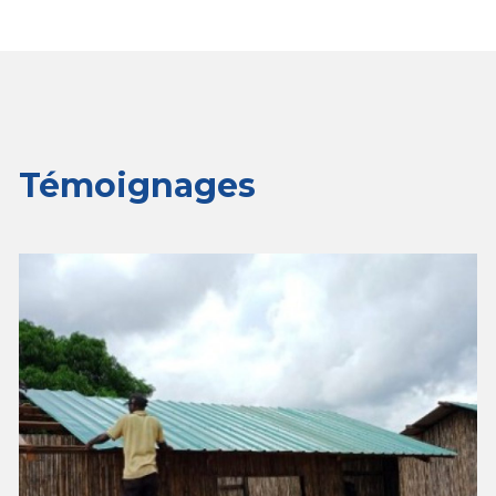
u
Témoignages