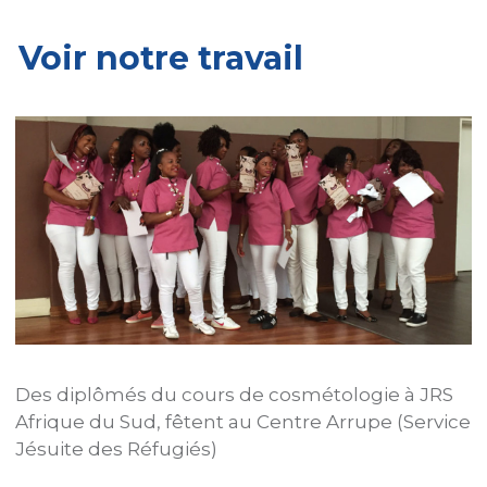
Voir notre travail
n
Des diplômés du cours de cosmétologie à JRS
D
P
Afrique du Sud, fêtent au Centre Arrupe (Service
m
Jésuite des Réfugiés)
D