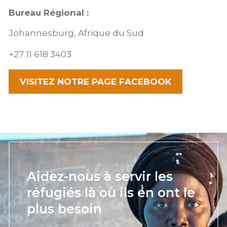
Bureau Régional :
Johannesburg, Afrique du Sud
+27 11 618 3403
VISITEZ NOTRE PAGE FACEBOOK
Aidez-nous à servir les
réfugiés là où ils en ont le
plus besoin