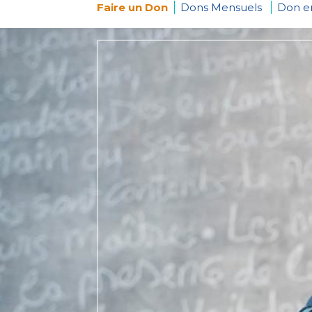
Faire un Don
Dons Mensuels
Don 
You
are
here