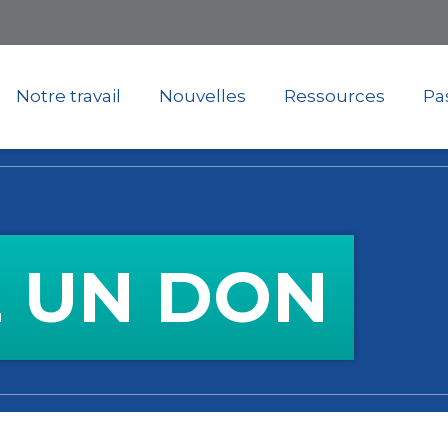
Skip
to
main
content
Notre travail
Nouvelles
Ressources
Pas
E UN DON