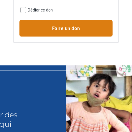
r des
 qui