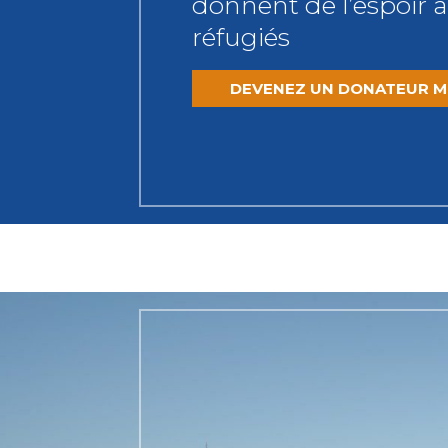
donnent de l’espoir 
réfugiés
DEVENEZ UN DONATEUR M