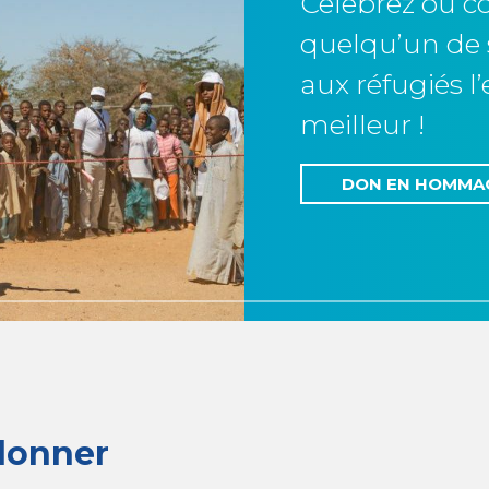
Célébrez ou
quelqu’un de 
aux réfugiés l
meilleur !
DON EN HOMMA
donner