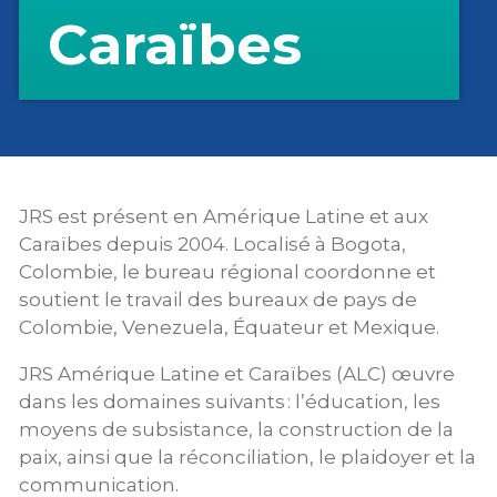
Caraïbes
JRS
est présent
en Amérique Latine et
aux
Caraïbes
depuis 2004
.
Localisé à Bogota,
Colombie
,
le bureau régional coordonne et
soutien
t
le travail des bureaux de pays
de
Colombie, Venezuela,
É
quateur et Mexique.
JRS
Amérique Latine et
Caraïbes
(
ALC
)
œuvre
dans les domaines suivants :
l’
éducation,
les
moyens de subsistance
,
la
construction de la
paix
,
ainsi que
la
réconciliation,
le plaidoyer
et
la
communication.