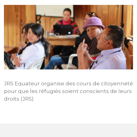
n
JRS Equateur organise des cours de citoyenneté
D
P
pour que les réfugiés soient conscients de leurs
V
droits (JRS)
C
u