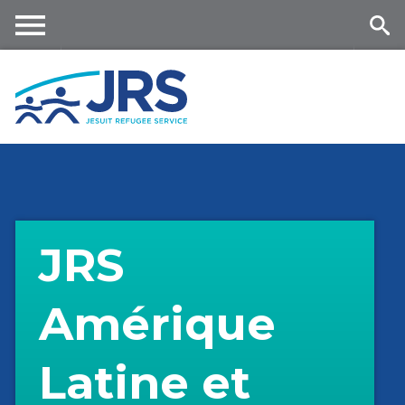
Skip
to
main
Me
Se
content
nu
ar
ch
JRS
Amérique
Latine et