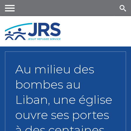
Skip
to
main
Me
Se
content
nu
ar
ch
Au milieu des
bombes au
Liban, une église
ouvre ses portes
à des centaines