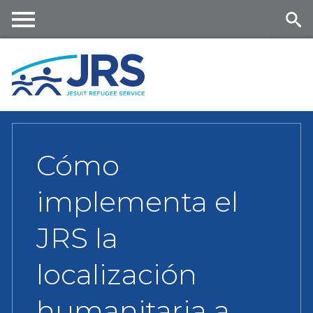
Skip
to
main
Me
Se
content
nu
ar
ch
Cómo
implementa el
JRS la
localización
humanitaria a