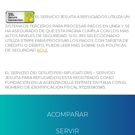
EL SERVICIO JESUITA A REFUGIADOS UTILIZA UN
SISTEMA DE TERCEROS PARA PROCESAR PAGOS EN LÍNEA Y SE
HA ASEGURADO DE QUE ESTA PÁGINA CUMPLA CON LOS MÁS
ALTOS NIVELES DE SEGURIDAD. SI EL JRS SELECCIONADO
UTILIZA STRIPE PARA PROCESAR LOS PAGOS CON TARJETA DE
CRÉDITO O DÉBITO, PUEDE LEER MÁS SOBRE SUS POLÍTICAS
DE SEGURIDAD
AQUÍ.
EL SERVIZIO DEI GESUITI PER I RIFUGIATI (JRS – SERVICIO
JESUITA PARA REFUGIADOS) ESTÁ REGISTRADO COMO
FUNDACIÓN EN LA AGENZIA DELLE ENTRATE EN ITALIA CON EL
NÚMERO DE IDENTIFICACIÓN FISCAL 97229380585.
ACOMPAÑAR
SERVIR