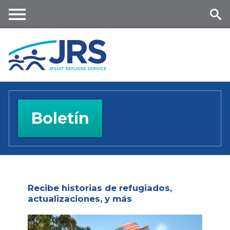
Skip
to
main
Me
Se
content
nu
ar
ch
Boletín
Recibe historias de refugiados,
actualizaciones, y más