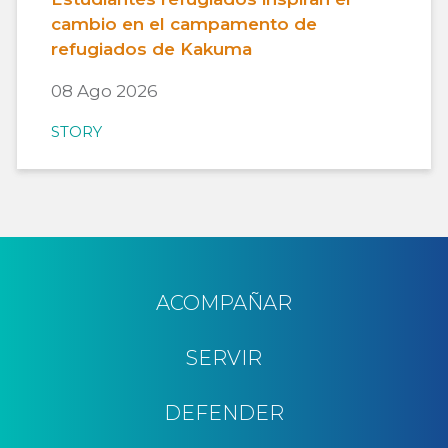
cambio en el campamento de
refugiados de Kakuma
08 Ago 2026
STORY
ACOMPAÑAR
SERVIR
DEFENDER