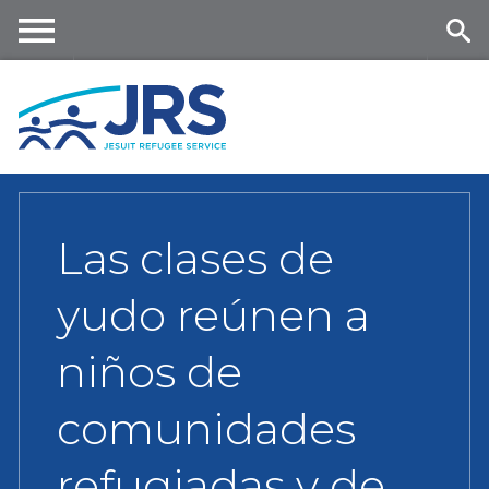
Skip
to
main
Me
Se
content
nu
ar
ch
Las clases de
yudo reúnen a
niños de
comunidades
refugiadas y de