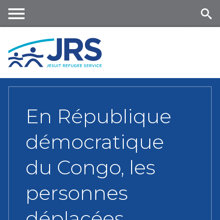
Skip
to
main
Me
Se
content
nu
ar
ch
En République
démocratique
du Congo, les
personnes
déplacées