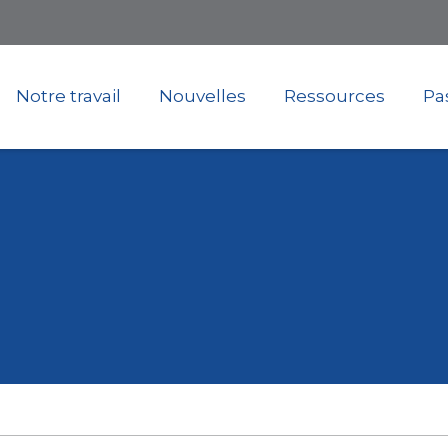
Skip
to
main
content
Notre travail
Nouvelles
Ressources
Pas