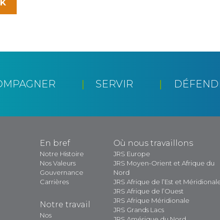
OK
OMPAGNER
SERVIR
DÉFEND
En bref
Où nous travaillons
Notre Histoire
JRS Europe
Nos Valeurs
JRS Moyen-Orient et Afrique du
Gouvernance
Nord
Carrières
JRS Afrique de l’Est et Méridional
JRS Afrique de l’Ouest
JRS Afrique Méridionale
Notre travail
JRS Grands Lacs
Nos
JRS Amérique du Nord