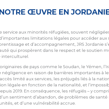
NOTRE ŒUVRE EN JORDANI
e service aux minorités réfugiées, souvent négligées
d’importantes limitations légales pour accéder aux se
pprentissage et d’accompagnement, JRS Jordanie s’ef
é qui prospèrent dans le respect et le soutien mut
 interculturel.
ginaires de pays comme le Soudan, le Yémen, l’Irak
e négligence en raison de barrières importantes à leu
accès limité aux services, les préjugés liés à la natio
ation légale en fonction de la nationalité, et l’impos
puis 2019. En conséquence, les réfugiés – y compris
, d’un sentiment d’abandon, de problèmes de santé 
nités, et d’une vulnérabilité accrue.