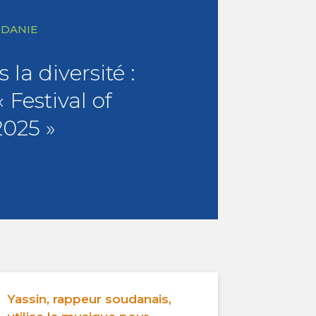
RDANIE
 la diversité :
 Festival of
2025 »
Yassin, rappeur soudanais,