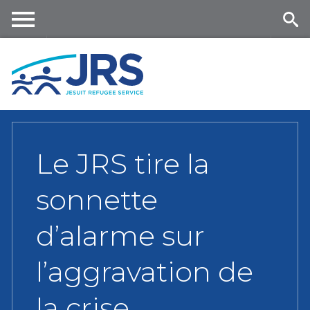
Skip
to
main
Me
Se
content
nu
ar
ch
Le JRS tire la
sonnette
d’alarme sur
l’aggravation de
la crise