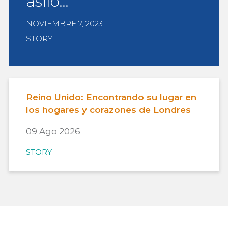
asilo…
NOVIEMBRE 7, 2023
STORY
Reino Unido: Encontrando su lugar en
los hogares y corazones de Londres
09 Ago 2026
STORY