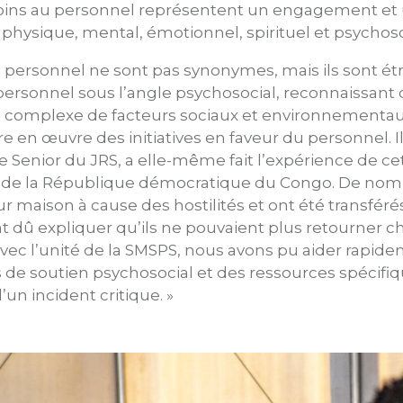
soins au personnel représentent un engagement e
 physique, mental, émotionnel, spirituel et psychos
u personnel ne sont pas synonymes, mais ils sont étr
personnel sous l’angle psychosocial, reconnaissant
omplexe de facteurs sociaux et environnementaux,
en œuvre des initiatives en faveur du personnel. I
e Senior du JRS, a elle-même fait l’expérience de c
ipe de la République démocratique du Congo. De 
r maison à cause des hostilités et ont été transféré
ont dû expliquer qu’ils ne pouvaient plus retourner c
avec l’unité de la SMSPS, nous avons pu aider rapide
s de soutien psychosocial et des ressources spécifi
’un incident critique. »