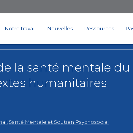
Skip
to
main
content
Notre travail
Nouvelles
Ressources
Pas
de la santé mentale du
extes humanitaires
nal
,
Santé Mentale et Soutien Psychosocial