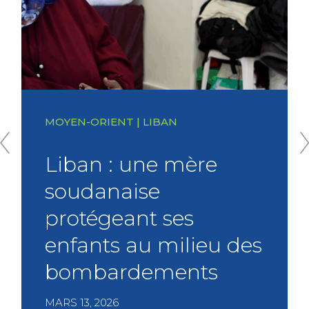
MOYEN-ORIENT | LIBAN
Liban : une mère
soudanaise
protégeant ses
P
r
enfants au milieu des
e
v
t
bombardements
i
o
u
MARS 13, 2026